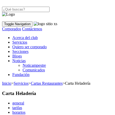
Toggle Navigation
Corporados
Contáctenos
Acerca del club
Servicios
Quiero ser corporado
Secciones
Blogs
Noticias
Noticampestre
Comunicados
Fundación
Inicio
>
Servicios
>
Cartas Restaurantes
>
Carta Heladería
Carta Heladería
general
tarifas
horarios