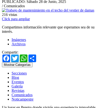
PUBLICADO:
Sábado 28 de Junio, 2025
/ Comunicados
216
vistas
Click para ampliar
Compartimos información relevante que esperamos sea de su
interés.
Imágenes
Archivos
Compartir:
Facebook
Twitter
WhatsApp
Share
Mostrar Categorías
Secciones
Blog
Eventos
Galería
Revistas
Comunicados
Noticampestre
Un lugar en Pereira donde vivirás una experiencia inigualable