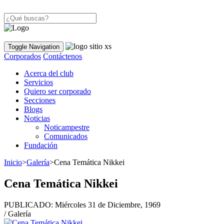
Toggle Navigation
Corporados
Contáctenos
Acerca del club
Servicios
Quiero ser corporado
Secciones
Blogs
Noticias
Noticampestre
Comunicados
Fundación
Inicio
>
Galería
>
Cena Temática Nikkei
Cena Temática Nikkei
PUBLICADO:
Miércoles 31 de Diciembre, 1969
/ Galería